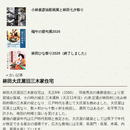
小林俊彦油彩画展と林田七夕祭り
端午の節句展2026
林田ひな祭り2026（終了しました）
« 古い記事
林田大庄屋旧三木家住宅
林田大庄屋旧三木家住宅は、天正8年（1580）、羽柴秀吉の播磨侵攻により英
賀城が落城、その時の城主 三木通秋（天正11年没）の弟 定通が林田村に住み林
田村構の三木家の祖となり、江戸時代を通じて大庄屋を務めました。大庄屋は
庄屋とは異なり、数ヶ村から十数ヶ村を統括し、農民ではあるが、名字帯刀を
許され、格別の特権と扱いを受けました。
建物の建築年代は江戸時代初期と推定され、大庄屋の建築としては県下で年代
が推定できる最古の遺構です。広大な敷地には主屋、長屋門・長屋、米蔵、内
蔵、新蔵を有しています。