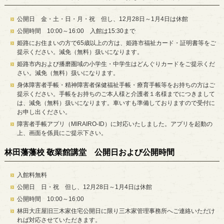
公開日 金・土・日・月・祝 但し、12月28日～1月4日は休館
公開時間 10:00～16:00 入館は15:30まで
姫路にお住まいの方で65歳以上の方は、姫路市福祉カード・証明書等をご
提示ください。減免（無料）扱いになります。
姫路市内および播磨圏域の小学生・中学生はどんぐりカードをご提示くだ
さい。減免（無料）扱いになります。
身体障害者手帳・精神障害者保健福祉手帳・療育手帳等をお持ちの方はご
提示ください。手帳をお持ちのご本人様と介護者１名様までにつきまして
は、減免（無料）扱いになります。車いすも準備しておりますので受付に
お申し出ください。
障害者手帳アプリ（MIRAIRO-ID）に対応いたしました。アプリを起動の
上、画面を係員にご提示下さい。
林田藩藩校 敬業館講堂 公開日および公開時間
入館料無料
公開日 日・祝 但し、12月28日～1月4日は休館
公開時間 10:00～16:00
林田大庄屋旧三木家住宅公開日に限り三木家管理事務所へご連絡いただけ
れば対応させていただきます。