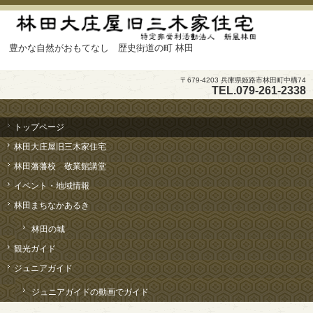
豊かな自然がおもてなし 歴史街道の町 林田
〒679-4203 兵庫県姫路市林田町中構74
TEL.
079-261-2338
コ
ン
トップページ
テ
林田大庄屋旧三木家住宅
ン
ツ
林田藩藩校 敬業館講堂
へ
イベント・地域情報
ス
キ
林田まちなかあるき
ッ
プ
林田の城
観光ガイド
ジュニアガイド
ジュニアガイドの動画でガイド