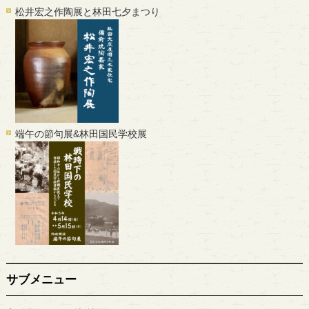
松井宏之作陶展と林田七夕まつり
端午の節句展&林田国民学校展
サブメニュー