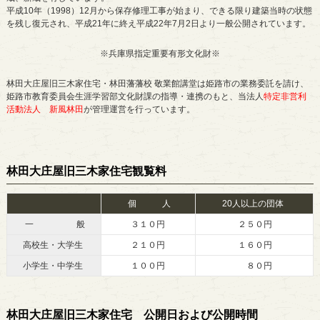
平成10年（1998）12月から保存修理工事が始まり、できる限り建築当時の状態
を残し復元され、平成21年に終え平成22年7月2日より一般公開されています。
※兵庫県指定重要有形文化財※
林田大庄屋旧三木家住宅・林田藩藩校 敬業館講堂は姫路市の業務委託を請け、
姫路市教育委員会生涯学習部文化財課の指導・連携のもと、当法人
特定非営利
活動法人 新風林田
が管理運営を行っています。
林田大庄屋旧三木家住宅観覧料
個 人
20人以上の団体
一 般
３１０円
２５０円
高校生・大学生
２１０円
１６０円
小学生・中学生
１００円
８０円
林田大庄屋旧三木家住宅 公開日および公開時間