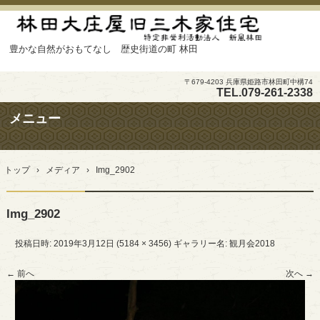
豊かな自然がおもてなし 歴史街道の町 林田
〒679-4203 兵庫県姫路市林田町中構74
TEL.
079-261-2338
メニュー
コ
ン
トップ
›
メディア
›
Img_2902
テ
ン
ツ
Img_2902
へ
ス
キ
投稿日時:
2019年3月12日
(
5184 × 3456
) ギャラリー名:
観月会2018
ッ
プ
← 前へ
次へ →