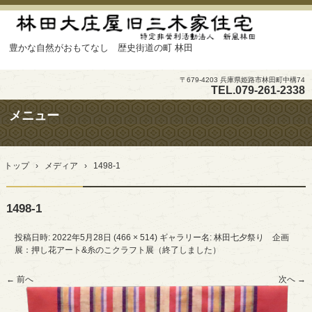
豊かな自然がおもてなし 歴史街道の町 林田
〒679-4203 兵庫県姫路市林田町中構74
TEL.
079-261-2338
メニュー
コ
ン
トップ
›
メディア
›
1498-1
テ
ン
ツ
1498-1
へ
ス
キ
投稿日時:
2022年5月28日
(
466 × 514
) ギャラリー名:
林田七夕祭り 企画
ッ
展：押し花アート&糸のこクラフト展（終了しました）
プ
← 前へ
次へ →