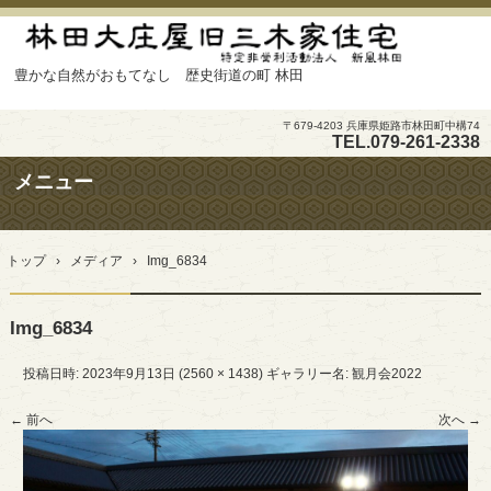
豊かな自然がおもてなし 歴史街道の町 林田
〒679-4203 兵庫県姫路市林田町中構74
TEL.
079-261-2338
メニュー
コ
ン
トップ
›
メディア
›
Img_6834
テ
ン
ツ
Img_6834
へ
ス
キ
投稿日時:
2023年9月13日
(
2560 × 1438
) ギャラリー名:
観月会2022
ッ
プ
← 前へ
次へ →