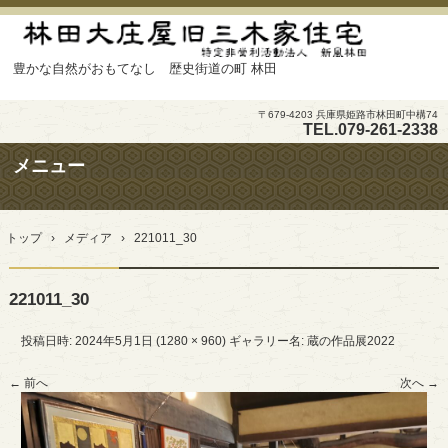
豊かな自然がおもてなし 歴史街道の町 林田
〒679-4203 兵庫県姫路市林田町中構74
TEL.
079-261-2338
メニュー
コ
ン
トップ
›
メディア
›
221011_30
テ
ン
ツ
221011_30
へ
ス
キ
投稿日時:
2024年5月1日
(
1280 × 960
) ギャラリー名:
蔵の作品展2022
ッ
プ
← 前へ
次へ →