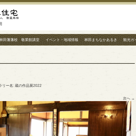
田
林田藩藩校 敬業館講堂
イベント・地域情報
林田まちなかあるき
観光ガ
ャラリー名:
蔵の作品展2022
次へ →