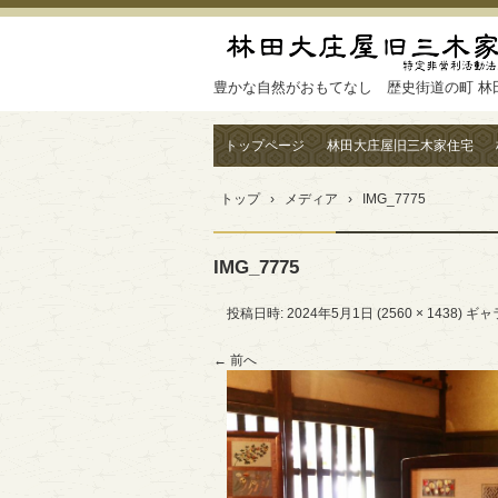
豊かな自然がおもてなし 歴史街道の町 林
トップページ
林田大庄屋旧三木家住宅
トップ
›
メディア
›
IMG_7775
IMG_7775
投稿日時:
2024年5月1日
(
2560 × 1438
) ギ
← 前へ