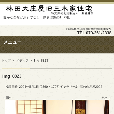
豊かな自然がおもてなし 歴史街道の町 林田
〒679-4203 兵庫県姫路市林田町中構74
TEL.
079-261-2338
メニュー
コ
ン
トップ
›
メディア
›
Img_8823
テ
ン
ツ
Img_8823
へ
ス
キ
投稿日時:
2024年5月1日
(
2560 × 1707
) ギャラリー名:
蔵の作品展2022
ッ
プ
← 前へ
次へ →