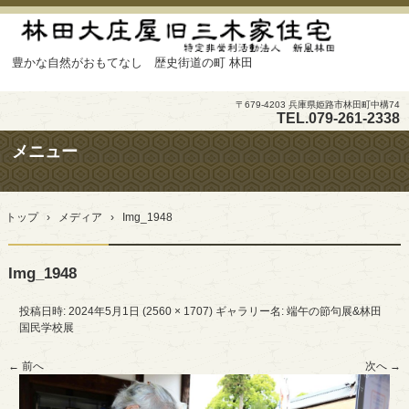
豊かな自然がおもてなし 歴史街道の町 林田
〒679-4203 兵庫県姫路市林田町中構74
TEL.
079-261-2338
メニュー
コ
ン
トップ
›
メディア
›
Img_1948
テ
ン
ツ
Img_1948
へ
ス
キ
投稿日時:
2024年5月1日
(
2560 × 1707
) ギャラリー名:
端午の節句展&林田
ッ
国民学校展
プ
← 前へ
次へ →