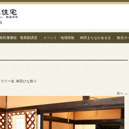
田
林田藩藩校 敬業館講堂
イベント・地域情報
林田まちなかあるき
観光ガ
ャラリー名:
林田ひな祭り
次へ →