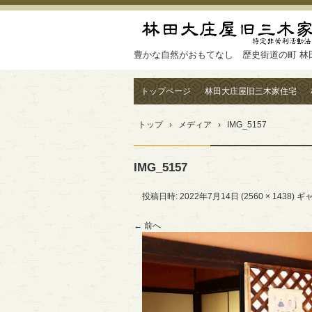
豊かな自然がおもてなし 歴史街道の町 林
トップページ
林田大庄屋旧三木家住宅
トップ
›
メディア
›
IMG_5157
IMG_5157
投稿日時:
2022年7月14日
(
2560 × 1438
) ギ
← 前へ