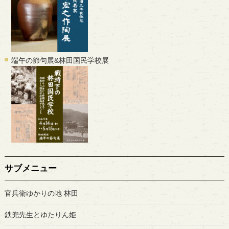
端午の節句展&林田国民学校展
サブメニュー
官兵衛ゆかりの地 林田
鉄兜先生とゆたりん姫