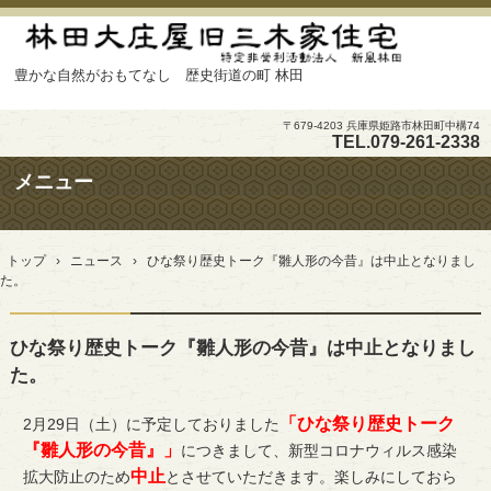
豊かな自然がおもてなし 歴史街道の町 林田
〒679-4203 兵庫県姫路市林田町中構74
TEL.
079-261-2338
メニュー
コ
ン
トップ
›
ニュース
›
ひな祭り歴史トーク『雛人形の今昔』は中止となりまし
テ
た。
ン
ツ
へ
ひな祭り歴史トーク『雛人形の今昔』は中止となりまし
ス
キ
た。
ッ
プ
「ひな祭り歴史トーク
2月29日（土）に予定しておりました
『雛人形の今昔』」
につきまして、新型コロナウィルス感染
中止
拡大防止のため
とさせていただきます。楽しみにしておら