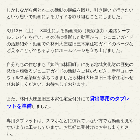
しかしながら何とかこの活動の継続を図り、引き継いで行きたい
という思いで動画によるガイドを取り組むことにしました。
3月13日（土）、3年生による動画撮影（撮影協力：姫路
ケーブ
ルテレビ）を行い、
その時に撮影した動画から、ジュニアガイド
の活動紹介・動画での林田大庄屋旧三木家住宅ガイドのページな
ど見ることができるようにホームページを立ち上げました。
自分たちの住むまち『姫路市林田町』にある地域文化財の歴史の
発信を頑張るジュニアガイドの活動をご覧いただき、新型コロナ
ウィルス感染症が落ちつきましたら林田大庄屋旧三木家住宅へぜ
ひお越しください。お待ちしております。
貸出専用のタブレ
また、林田大庄屋旧三木家住宅受付けにて
ットを準備
しました。
専用タブレットは、スマホなどに慣れていない方でも動画を見や
すいように工夫しています。
お気軽に受付けにお申し出くださ
い。