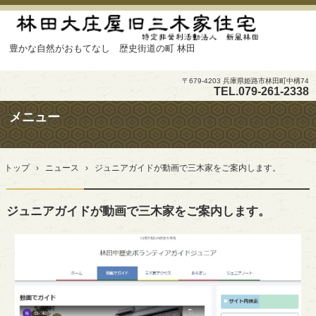
豊かな自然がおもてなし 歴史街道の町 林田
〒679-4203 兵庫県姫路市林田町中構74
TEL.
079-261-2338
メニュー
コ
ン
トップ
›
ニュース
›
ジュニアガイドが動画で三木家をご案内します。
テ
ン
ツ
ジュニアガイドが動画で三木家をご案内します。
へ
ス
キ
ッ
プ