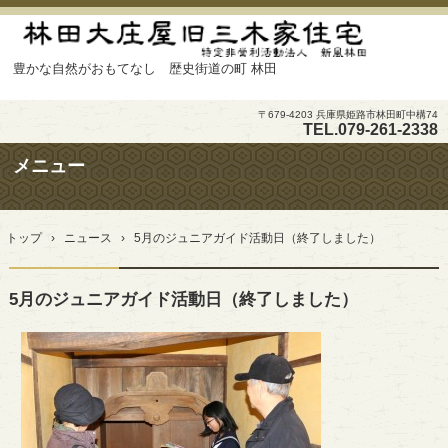
豊かな自然がおもてなし 歴史街道の町 林田
〒679-4203 兵庫県姫路市林田町中構74
TEL.
079-261-2338
メニュー
コ
ン
トップ
›
ニュース
›
5月のジュニアガイド活動日（終了しました）
テ
ン
ツ
5月のジュニアガイド活動日（終了しました）
へ
ス
キ
ッ
プ