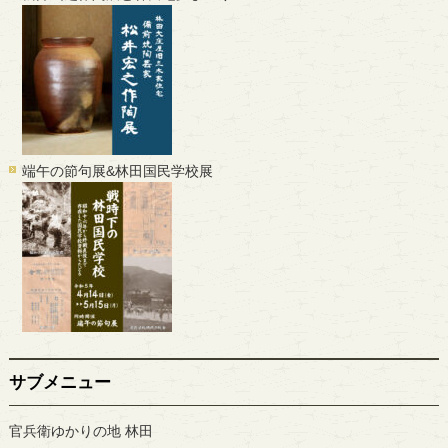
端午の節句展&林田国民学校展
サブメニュー
官兵衛ゆかりの地 林田