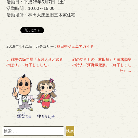
活動日：平成28年5月7日（土）
活動時間：10:00～15:00
活動場所：林田大庄屋旧三木家住宅
2016年4月21日
|
カテゴリー :
林田中ジュニアガイド
←
端午の節句展『五月人形と武者
幻のやきもの『林田焼』と幕末勤皇
のぼり』（終了しました）
の詩人『河野鐵兜展』（終了しまし
た）
→