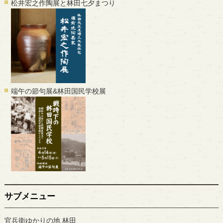
松井宏之作陶展と林田七夕まつり
端午の節句展&林田国民学校展
サブメニュー
官兵衛ゆかりの地 林田