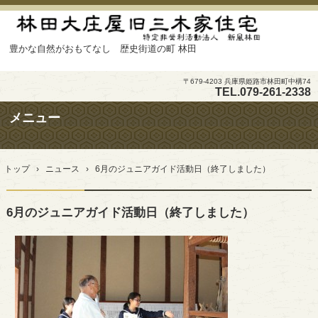
豊かな自然がおもてなし 歴史街道の町 林田
〒679-4203 兵庫県姫路市林田町中構74
TEL.
079-261-2338
メニュー
コ
ン
トップ
›
ニュース
›
6月のジュニアガイド活動日（終了しました）
テ
ン
ツ
6月のジュニアガイド活動日（終了しました）
へ
ス
キ
ッ
プ