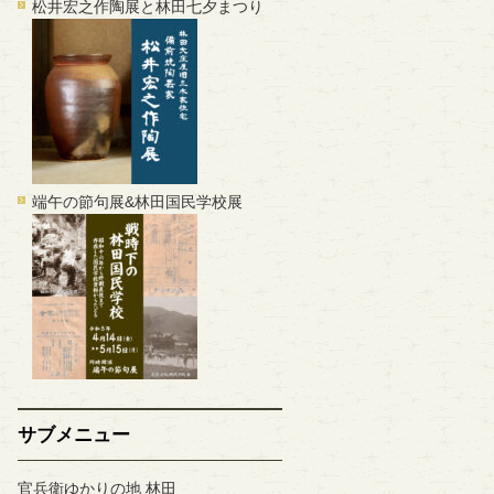
松井宏之作陶展と林田七夕まつり
端午の節句展&林田国民学校展
サブメニュー
官兵衛ゆかりの地 林田