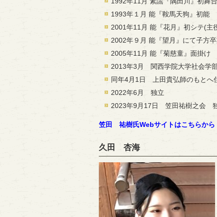
1992年11月 素謡『隅田川』初舞
1993年１月 能『鞍馬天狗』初能
2001年11月 能『花月』初シテ(主
2002年９月 能『望月』にて子方
2005年11月 能『菊慈童』面掛け
2013年3月 関西学院大学社会学
同年4月1日 上田貴弘師のもとへ
2022年6月 独立
2023年9月17日 笠田祐樹之会
笠田 祐樹氏Webサイトはこちらから
久田 杏海