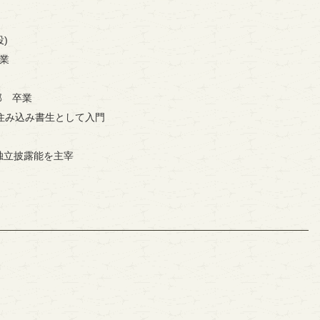
台
役)
卒業
部 卒業
住み込み書生として入門
 独立披露能を主宰