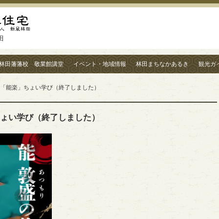
田
林田藩藩校 敬業館講堂
イベント・地域情報
林田まちなかあるき
観光ガ
 「能楽」ちょい学び（終了しました）
ちょい学び（終了しました）