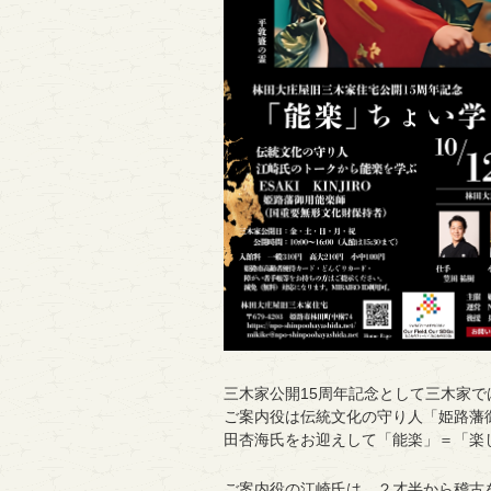
三木家公開15周年記念として三木家
ご案内役は伝統文化の守り人「姫路藩
田杏海氏をお迎えして「能楽」＝「楽
ご案内役の江崎氏は、２才半から稽古