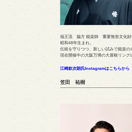
福王流 脇方 能楽師 重要無形文化財
昭和48年生まれ。
伝統を守りつつ、新しい試みで能楽の
現在開催中の大阪万博の大屋根リング
江崎欽次朗氏Instagramはこちらから
笠田 祐樹