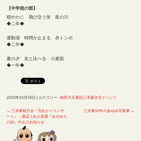
【中学校の部】
穏やかに 飛び交う蛍 夜の川
◆二年◆
運動場 時間が止まる 赤トンボ
◆二年◆
夏の夕 友と比べる 小麦肌
◆一年◆
2020年10月28日
|
カテゴリー :
林田大庄屋旧三木家住宅イベント
←
三木家観月会『月あかりコンサ
三木家10年のあゆみ写真展
→
ート』・渡辺うめ人形展『あぜみち
の詩』中止のお知らせ