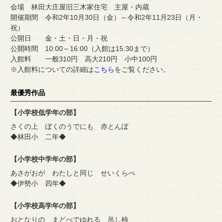
会場 林田大庄屋旧三木家住宅 主屋・内蔵
開催期間 令和2年10月30日（金）～令和2年11月23日（月・
祝）
公開日 金・土・日・月・祝
公開時間 10:00～16:00（入館は15:30まで）
入館料 一般310円 高大210円 小中100円
※入館料についての詳細は
こちら
をご覧ください。
最優秀作品
【小学校低学年の部】
さくの上 ぼくのうでにも 赤とんぼ
◆林田小 二年◆
【小学校中学年の部】
あさがおが わたしと同じ せいくらべ
◆伊勢小 四年◆
【小学校高学年の部】
おとなりの まどべでゆれる 吊し柿