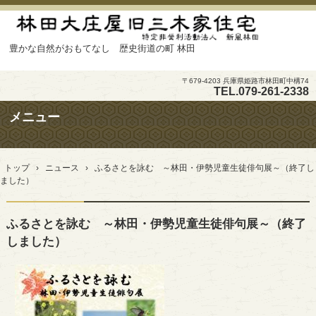
豊かな自然がおもてなし 歴史街道の町 林田
〒679-4203 兵庫県姫路市林田町中構74
TEL.
079-261-2338
メニュー
コ
ン
トップ
›
ニュース
›
ふるさとを詠む ～林田・伊勢児童生徒俳句展～（終了し
テ
ました）
ン
ツ
へ
ふるさとを詠む ～林田・伊勢児童生徒俳句展～（終了
ス
キ
しました）
ッ
プ