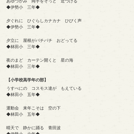
あゆつかみ 両手をそっと 近づける
◆伊勢小 三年◆
夕ぐれに ひぐらしカナカナ ひびく声
◆伊勢小 三年◆
夕立に 屋根がパチパチ おどってる
◆林田小 三年◆
夜のまど カーテン開くと 星の海
◆林田小 三年◆
【小学校高学年の部】
うすべにの コスモス達が もえている
◆林田小 五年◆
運動会 来年こそは 空の下
◆林田小 五年◆
晴天で 静かに踊る 青田波