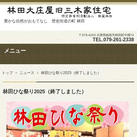
豊かな自然がおもてなし 歴史街道の町 林田
〒679-4203 兵庫県姫路市林田町中構74
TEL.
079-261-2338
メニュー
コ
ン
トップ
›
ニュース
›
林田ひな祭り2025（終了しました）
テ
ン
ツ
林田ひな祭り2025（終了しました）
へ
ス
キ
ッ
プ