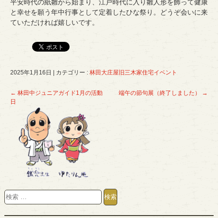
平安時代の紙雛から始まり、江戸時代に入り雛人形を飾って健康
と幸せを願う年中行事として定着したひな祭り。ど
うぞ会いに来
ていただければ嬉しいです。
2025年1月16日
|
カテゴリー :
林田大庄屋旧三木家住宅イベント
←
林田中ジュニアガイド1月の活動
端午の節句展（終了しました）
→
日