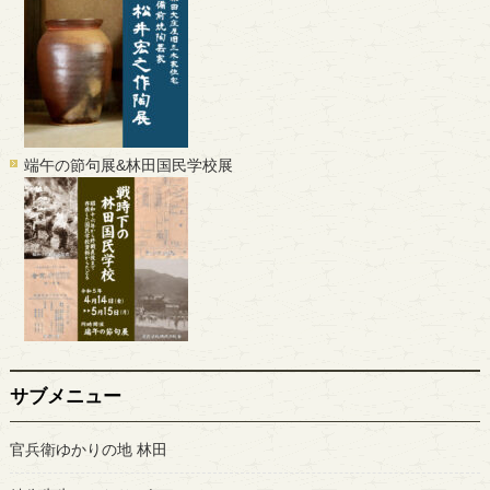
端午の節句展&林田国民学校展
サブメニュー
官兵衛ゆかりの地 林田