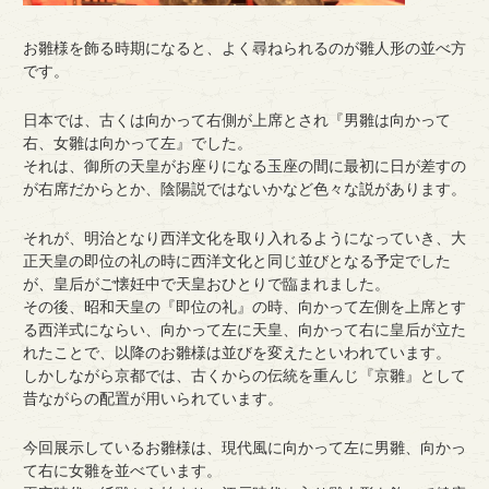
お雛様を飾る時期になると、よく尋ねられるのが雛人形の並べ方
です。
日本では、古くは
向かって右側が上席とされ『男雛は向かって
右、女雛は向かって左』でした。
それは、御所の天皇がお座りになる玉座の間に最初に日が差すの
が右席だからとか、陰陽説ではないかなど色々な説があります。
それが、明治となり西洋文化を取り入れるようになっていき、大
正天皇の即位の礼の時に西洋文化と同じ並びとなる予定でした
が、皇后がご懐妊中で天皇おひとりで臨まれました。
その後、昭和天皇の『即位の礼』の時、向かって左側を上席とす
る西洋式にならい、向かって左に天皇、向かって右に皇后が立た
れたことで、以降のお雛様は並びを変えたといわれています。
しかしながら京都では、古くからの伝統を重んじ『京雛』として
昔ながらの配置が用いられています。
今回展示しているお雛様は、現代風に向かって左に男雛、向かっ
て右に女雛を並べています。