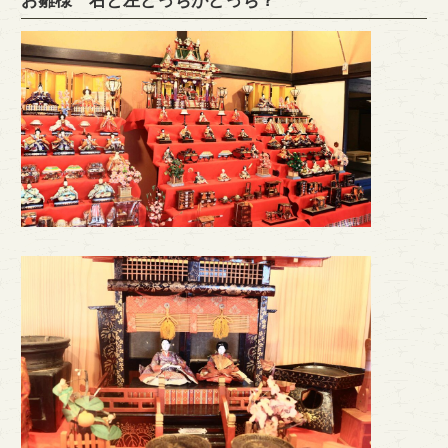
お雛様 右と左どっちがどっち？