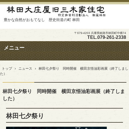
豊かな自然がおもてなし 歴史街道の町 林田
〒679-4203 兵庫県姫路市林田町中構74
TEL.
079-261-2338
メニュー
コ
ン
トップ
›
ニュース
›
林田七夕祭り 同時開催 横田京悟油彩画展（終了しまし
テ
た）
ン
ツ
へ
林田七夕祭り 同時開催 横田京悟油彩画展（終了しま
ス
キ
した）
ッ
プ
林田七夕祭り