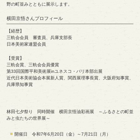
野の町並みとともに展示します。
横田京悟さんプロフィール
【経歴】
三軌会会員 審査員、兵庫支部長
日本美術家連盟会員
【受賞】
三軌会賞、三軌会会員優賞
第33回国際平和美術展inユネスコ・パリ本部出展
近代日本美術協会本展新人賞、関西展理事長賞、大阪府知事賞、
兵庫県知事賞
林田七夕祭り 同時開催 横田京悟油彩画展 ～ふるさとの町並
みと虫たちの世界展～
開催日 令和7年6月20日（金）～7月21日（月）