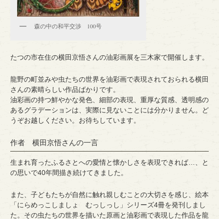
森の中の和平交渉 100号
たつの市在住の横田京悟さんの油彩画展を三木家で開催します。
龍野の町並みや虫たちの世界を油彩画で表現されておられる横田
さんの素晴らしい作品ばかりです。
油彩画の持つ鮮やかな発色、細部の表現、重厚な質感、透明感の
あるグラデーションは、実際に見ないことには分かりません。ど
うぞお越しください。お待ちしています。
作者 横田京悟さんの一言
生まれ育ったふるさとへの愛情と懐かしさを表現できれば…、と
の思いで40年間描き続けてきました。
また、子どもたちが自然に触れ親しむことの大切さを感じ、絵本
「にらめっこしましょ むっしっし」シリーズ4冊を発刊しまし
た。その虫たちの世界を描いた原画と油彩画で表現した作品を龍