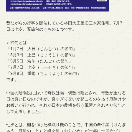
昔ながらの行事を開催している林田大庄屋旧三木家住宅。7月7
日は七夕、五節句のうちの１つです。
五節句とは、
「1月7日 人日（じんじつ）の節句」
「3月3日 上巳（じょうし）の節句」
「5月5日 端午（たんご）の節句」
「7月7日 七夕（しっせき）の節句」
「9月9日 重陽（ちょうよう）の節句」
です。
中国の陰陽説において奇数は陽・偶数は陰とされ、奇数が重なる
日は良い日なのですが、良すぎて災いが起こるのを払う厄除けや
お祓いが行われ、それが日本の農耕を行う風習と合わさり節句と
して定着しました。
七夕とは、棚をつけた機織り機のことで、中国の牽牛星（けんぎ
ゅう、彦星のこと）と織女星（おりひめ）が一年に一度近づくこ