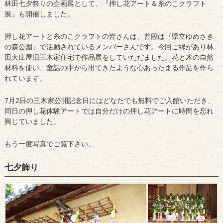
林田七夕祭りの企画展として、『押し花アート＆糸のこクラフト
展』も開催しました。
押し花アートと糸のこクラフトの皆さんは、普段は『県立ゆめさき
の森公園』で活動されているメンバーさんです。今回ご縁があり林
田大庄屋旧三木家住宅で作品展をしていただました。花と木の自然
材料を使い、童話の中から出てきたような心あったまる作品を作ら
れています。
7月2日の三木家公開記念日にはどなたでも無料でご入館いただき、
同日の押し花体験アートでは自分だけの押し花アートに時間を忘れ
興じていました。
もう一度写真でご覧下さい。
七夕飾り