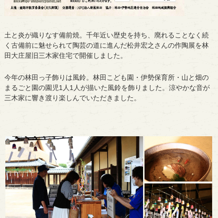
土と炎が織りなす備前焼。千年近い歴史を持ち、廃れることなく続
く古備前に魅せられて陶芸の道に進んだ松井宏之さんの作陶展を林
田大庄屋旧三木家住宅で開催しました。
今年の林田っ子飾りは風鈴。林田こども園・伊勢保育所・山と畑の
まるごと園の園児1人1人が描いた風鈴を飾りました。涼やかな音が
三木家に響き渡り楽しんでいただきました。