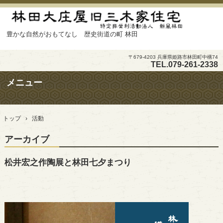
豊かな自然がおもてなし 歴史街道の町 林田
〒679-4203 兵庫県姫路市林田町中構74
TEL.
079-261-2338
メニュー
コ
ン
トップ
›
活動
テ
ン
アーカイブ
ツ
へ
ス
松井宏之作陶展と林田七夕まつり
キ
ッ
プ