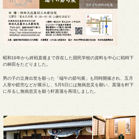
昭和16年から終戦直後まで存在した国民学校の資料を中心に戦時下
の林田をたどりました。
男の子の立身出世を願った「端午の節句展」も同時開催され、五月
人形や鎧兜などが展示し、5月5日には無病息災を願い、菖蒲を軒下
に吊るし無病息災を願う軒菖蒲を再現しました。